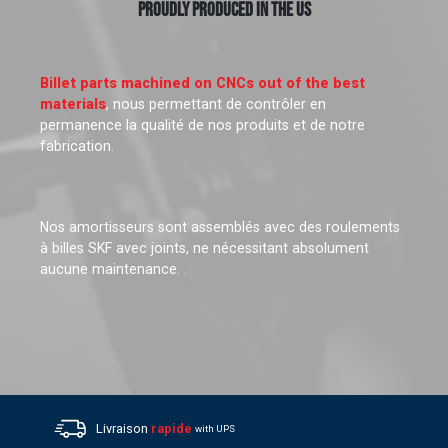
PROUDLY PRODUCED IN THE US
Billet parts machined on CNCs out of the best
materials
, nous permettant de contrôler en
permanence la qualité de nos produits et de notre
fabrication.
Nos amortisseurs sont assemblés avec des roulements
à billes SKF avec joints, ne nécessitant absolument
aucune maintenance. .
Livraison
rapide
with UPS