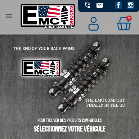
phone_in_talk
email
Facebook
Instag
menu
0
Pour trouver des produits compatibles
SÉLECTIONNEZ VOTRE VÉHICULE